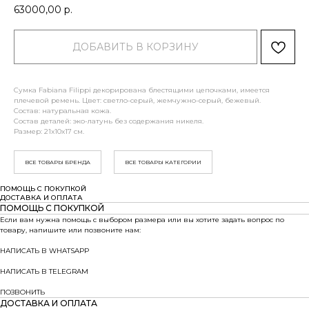
63000,00
р.
ДОБАВИТЬ В КОРЗИНУ
Сумка Fabiana Filippi декорирована блестящими цепочками, имеется
плечевой ремень. Цвет: светло-серый, жемчужно-серый, бежевый.
Состав: натуральная кожа.
Состав деталей: эко-латунь без содержания никеля.
Размер: 21x10x17 см.
ВСЕ ТОВАРЫ БРЕНДА
ВСЕ ТОВАРЫ КАТЕГОРИИ
ПОМОЩЬ С ПОКУПКОЙ
ДОСТАВКА И ОПЛАТА
ПОМОЩЬ С ПОКУПКОЙ
Если вам нужна помощь с выбором размера или вы хотите задать вопрос по
товару, напишите или позвоните нам:
НАПИСАТЬ В WHATSAPP
НАПИСАТЬ В TELEGRAM
ПОЗВОНИТЬ
ДОСТАВКА И ОПЛАТА