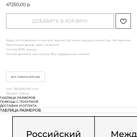
47250,00
р.
ДОБАВИТЬ В КОРЗИНУ
Кеды изготовлены из мягкой зернистой кожи высшего качества. На заднике
блестящий декор. Цвет: зеленый.
Состав:100% замша.
Состав деталей: эко-латунь без содержания никеля.
ВСЕ ТОВАРЫ БРЕНДА
lwh: 350x300x150 mm
Weight: 1200 g
ТАБЛИЦА РАЗМЕРОВ
ПОМОЩЬ С ПОКУПКОЙ
ДОСТАВКА И ОПЛАТА
ТАБЛИЦА РАЗМЕРОВ