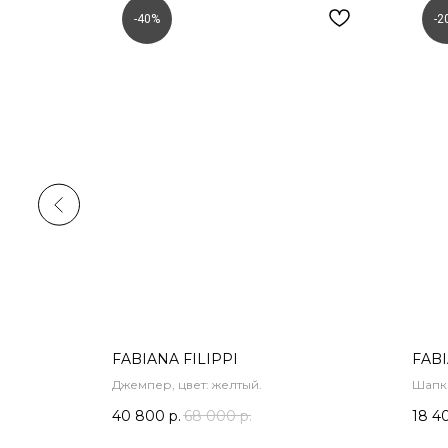
-40%
-2
FABIANA FILIPPI
FABI
Джемпер, цвет: желтый.
Шапка
голу
40 800
р.
68 000
р.
18 4