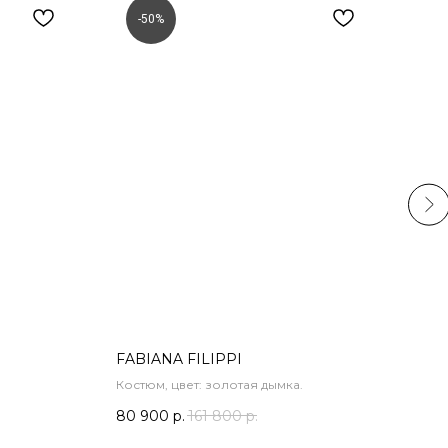
-50%
-
FABIANA FILIPPI
FAB
Костюм, цвет: золотая дымка.
Брюк
80 900
р.
161 800
р.
52 1