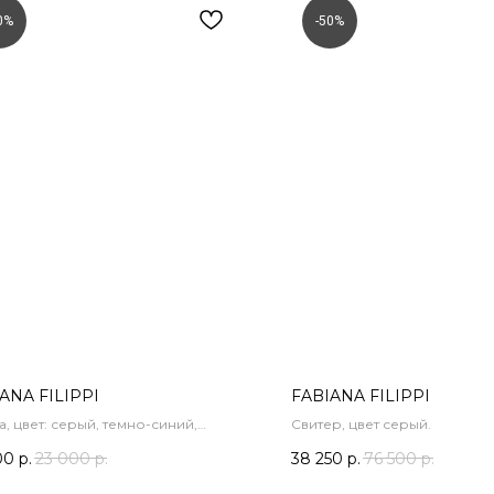
0%
-50%
ANA FILIPPI
FABIANA FILIPPI
, цвет: серый, темно-синий,
Свитер, цвет серый.
бой.
00
р.
23 000
р.
38 250
р.
76 500
р.