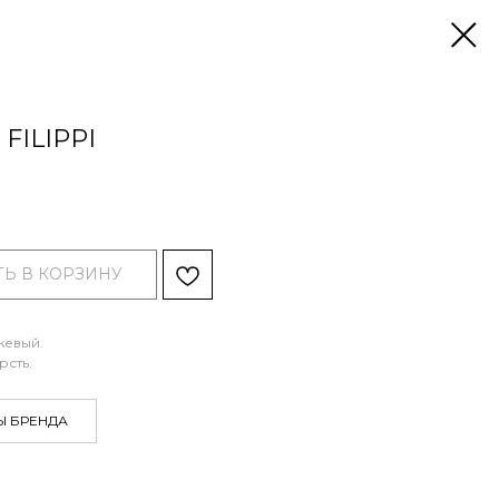
FILIPPI
Ь В КОРЗИНУ
жевый.
рсть.
Ы БРЕНДА