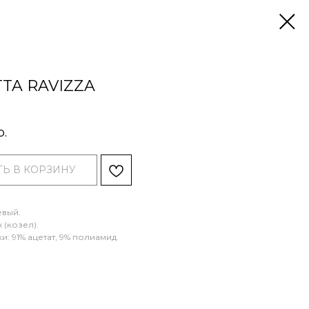
TA RAVIZZA
р.
Ь В КОРЗИНУ
евый.
 (козел).
и: 91% ацетат, 9% полиамид.