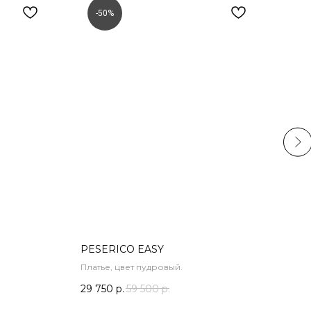
-50%
-
PESERICO EASY
DOR
Платье, цвет пудровый.
Плат
29 750
р.
59 500
р.
45 2