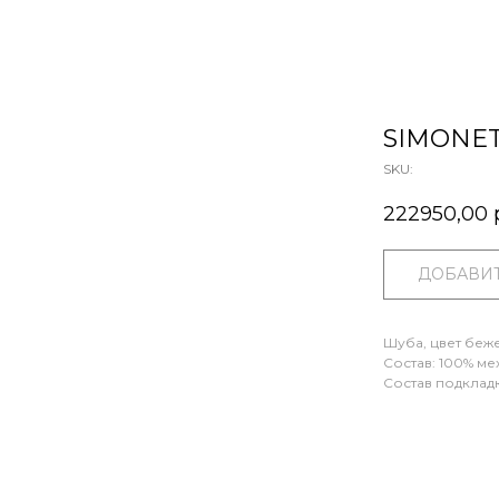
SIMONET
SKU:
222950,00
ДОБАВИТ
Шуба, цвет беж
Состав: 100% мех
Состав подкладк