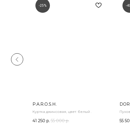
-25%
-4
P.A.R.O.S.H.
DOR
Куртка джинсовая, цвет: белый .
Пухов
41 250
р.
55 000
р.
55 5