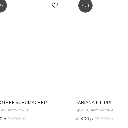
0%
-40%
OTHEE SCHUMACHER
FABIANA FILIPPI
ик, цвет черный
Брюки, цвет: желтый.
00
р.
92 500
р.
41 400
р.
69 000
р.