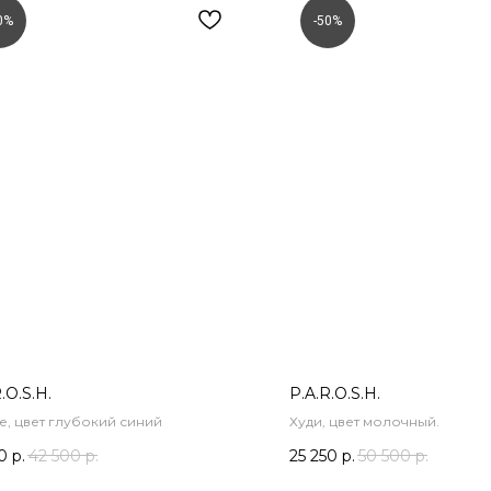
0%
-50%
.O.S.H.
P.A.R.O.S.H.
е, цвет глубокий синий
Худи, цвет молочный.
0
р.
42 500
р.
25 250
р.
50 500
р.