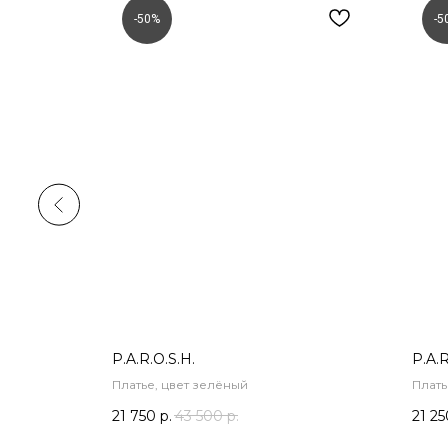
-50%
-5
P.A.R.O.S.H.
P.A.R
Платье, цвет зелёный
Плать
21 750
р.
43 500
р.
21 25