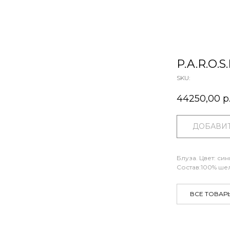
P.A.R.O.S.
SKU:
44250,00
р
ДОБАВИТ
Блуза. Цвет: син
Состав:100% ше
ВСЕ ТОВАР