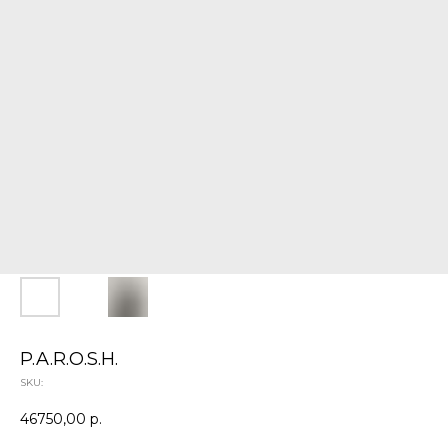
P.A.R.O.S.H.
SKU:
46750,00
р.