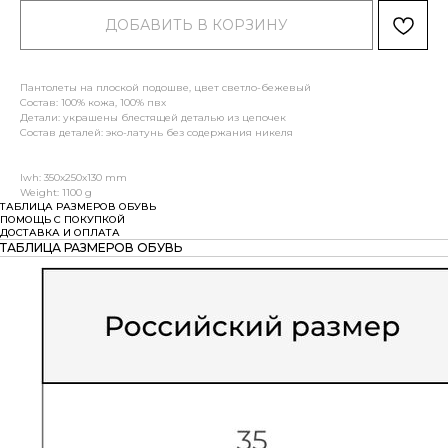
ДОБАВИТЬ В КОРЗИНУ
Пантолеты на плоской подошве, цвет светло-бежевый
Состав: 100% кожа, 100% пвх
Детали: украшены блестящей деталью из цепочек
Состав деталей: эко-латунь без содержания никеля
lwh: 350x250x130 mm
Weight: 1100 g
ТАБЛИЦА РАЗМЕРОВ ОБУВЬ
ПОМОЩЬ С ПОКУПКОЙ
ДОСТАВКА И ОПЛАТА
ТАБЛИЦА РАЗМЕРОВ ОБУВЬ