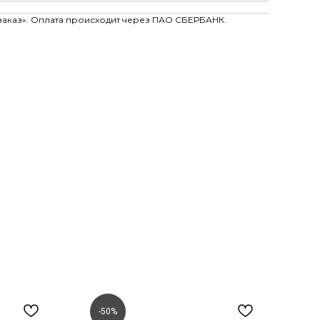
заказ». Оплата происходит через ПАО СБЕРБАНК.
-50%
-