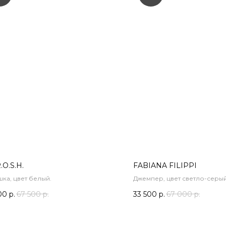
.O.S.H.
FABIANA FILIPPI
ка, цвет белый.
Джемпер, цвет светло-серый
00
р.
67 500
р.
33 500
р.
67 000
р.