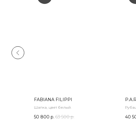
FABIANA FILIPPI
P.A.R
вет серый
Шапка, цвет белый.
Рубаш
50 800
р.
63 500
р.
40 5