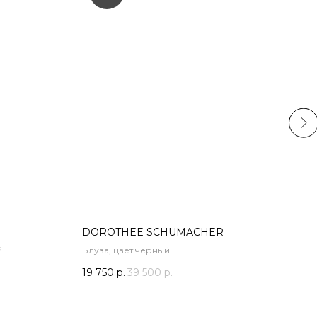
DOROTHEE SCHUMACHER
P.A.
.
Блуза, цвет черный.
Кост
19 750
р.
39 500
р.
49 2