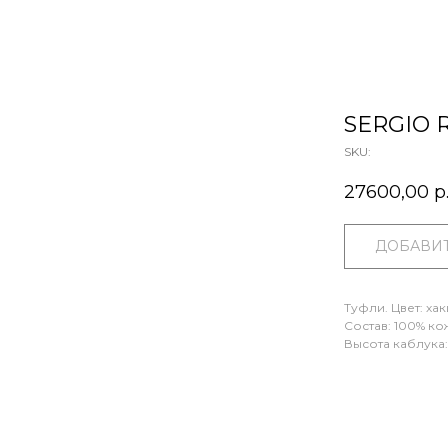
SERGIO 
SKU:
27600,00
р
ДОБАВИТ
Туфли. Цвет: хак
Состав: 100% ко
Высота каблука: