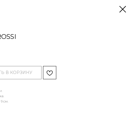
ROSSI
.
Ь В КОРЗИНУ
и.
жа.
 9см.