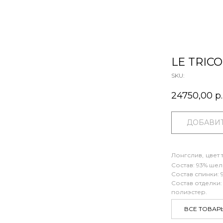
LE TRIC
SKU:
24750,00
р.
ДОБАВИТ
Лонгслив,
цвет
Состав: 93% шелк
Состав спинки: 
Состав отделки:
полиэстер.
ВСЕ ТОВАР