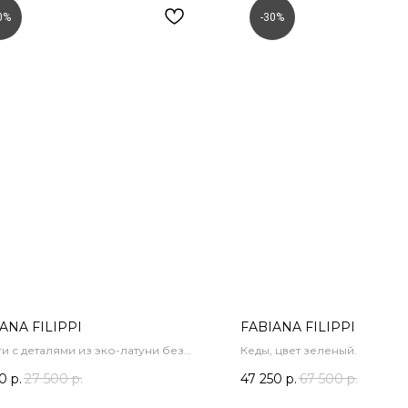
0%
-30%
ANA FILIPPI
FABIANA FILIPPI
и с деталями из эко-латуни без
Кеды, цвет зеленый.
жания никеля, цвет серый.
50
р.
27 500
р.
47 250
р.
67 500
р.