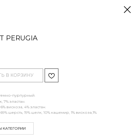
OT PERUGIA
Ь В КОРЗИНУ
 темно-пурпурный.
, 7% эластан.
96% вискоза, 4% эластан.
 69% шерсть, 19% шелк, 10% кашемир, 1% вискоза,1%
Ы КАТЕГОРИИ