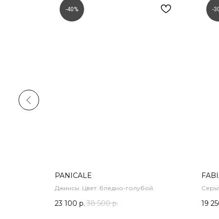
-40%
-3
PANICALE
FABI
Джинсы. Цвет: бледно-голубой.
Серьг
содер
23 100
р.
38 500
р.
19 2