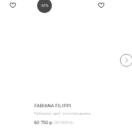
-50%
-
FABIANA FILIPPI
PER
Рубашка, цвет: золотая дымка.
Туфл
60 750
р.
121 500
р.
17 9