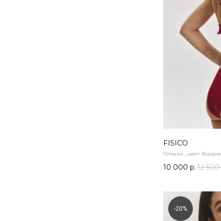
FISICO
Плавки , цвет: бордов
10 000
р.
12 500
-20%