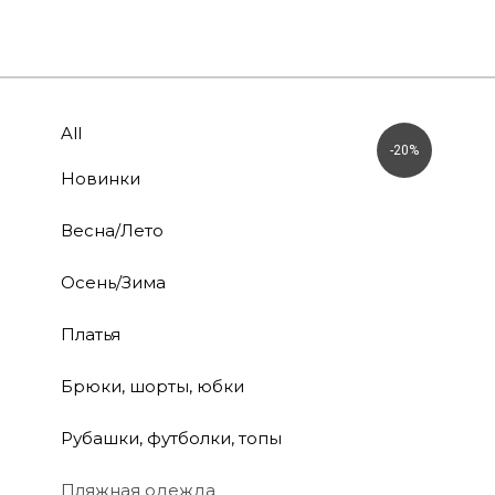
All
-20%
Новинки
Весна/Лето
Осень/Зима
Платья
Брюки, шорты, юбки
Рубашки, футболки, топы
Пляжная одежда