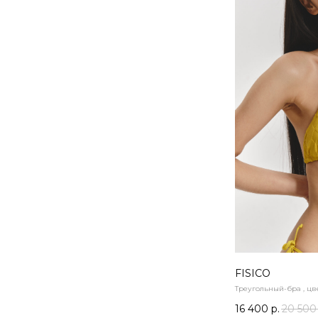
FISICO
Треугольный-бра , цве
16 400
р.
20 500