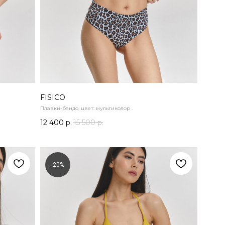
FISICO
Плавки-бандо, цвет: мультиколор .
12 400
р.
15 500
р.
-20%