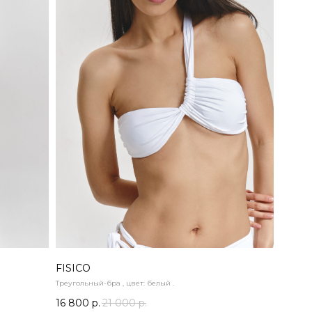
FISICO
Треугольный-бра , цвет: белый .
16 800
р.
21 000
р.