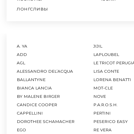
A. YA
JIJIL
ADD
LAPLOUBEL
AGL
LE TRICOT PERUGIA
ALESSANDRO DEL’ACQUA
LISA CONTE
BALLANTYNE
LORENA BENATTI
BIANCA LANCIA
MOT-CLE
BY MALENE BIRGER
NOVE
CANDICE COOPER
P.A.R.O.S.H.
CAPPELLINI
PERTINI
DOROTHEE SCHAMACHER
PESERICO EASY
EGO
RE VERA
EREDA
RHEA COSTA
FABIANA FILIPPI
ROCCO RAGNI
FISICO
SERGIO ROSSI
GRAVITEIGHT
SIMONETTA RAVIZA