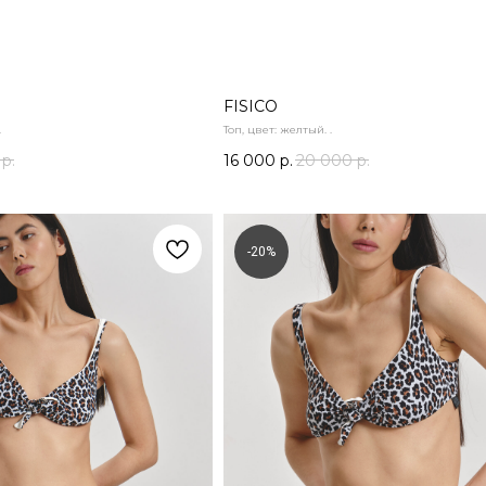
FISICO
.
Топ, цвет: желтый. .
р.
16 000
р.
20 000
р.
-20%