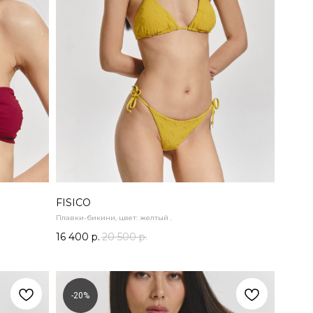
FISICO
Плавки-бикини, цвет: желтый .
16 400
р.
20 500
р.
-20%