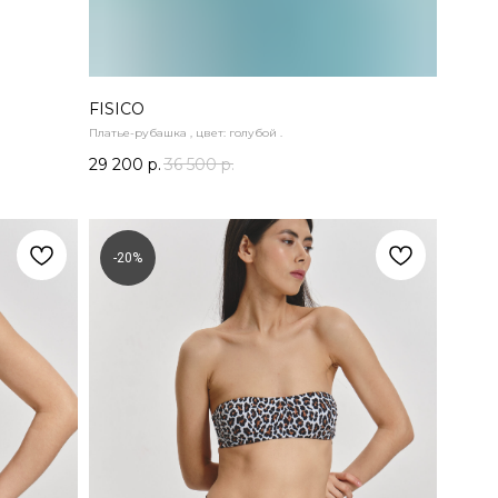
FISICO
Платье-рубашка , цвет: голубой .
29 200
р.
36 500
р.
-20%