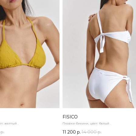
FISICO
т: желтый .
Плавки-бикини, цвет: белый .
р.
11 200
р.
14 000
р.