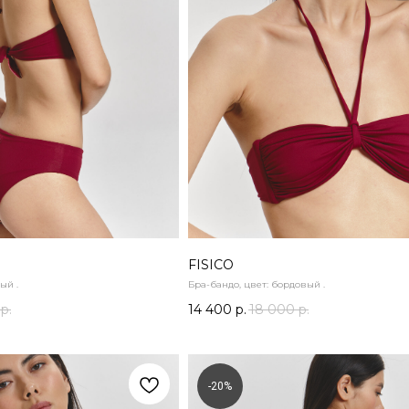
FISICO
ый .
Бра-бандо, цвет: бордовый .
р.
14 400
р.
18 000
р.
-20%