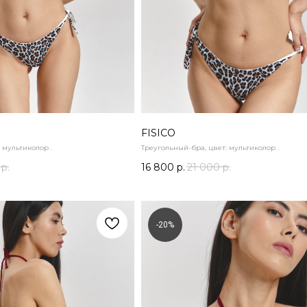
FISICO
 мультиколор .
Треугольный-бра, цвет: мультиколор .
р.
16 800
р.
21 000
р.
-20%