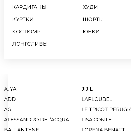
A. YA
JIJIL
ADD
LAPLOUBEL
AGL
LE TRICOT PERUGIA
ALESSANDRO DEL’ACQUA
LISA CONTE
BALLANTYNE
LORENA BENATTI
BIANCA LANCIA
MOT-CLE
BY MALENE BIRGER
NOVE
CANDICE COOPER
P.A.R.O.S.H.
CAPPELLINI
PERTINI
DOROTHEE SCHAMACHER
PESERICO EASY
EGO
RE VERA
EREDA
RHEA COSTA
FABIANA FILIPPI
ROCCO RAGNI
FISICO
SERGIO ROSSI
GRAVITEIGHT
SIMONETTA RAVIZA