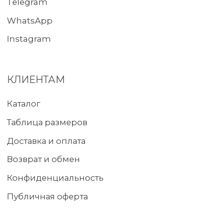
ИП Ларионова Виктория
Владимировна
ИНН 540428691760
2023-2026 © paradiso-nsk.ru
Разработка сайта – Anna-site.ru