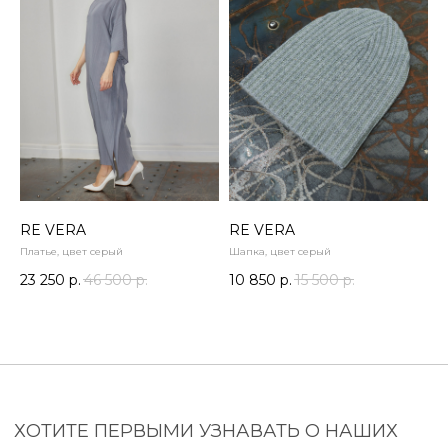
ХОТИТЕ ПЕРВЫМИ УЗНАВАТЬ О НАШИХ
НОВИНКАХ И СКИДКАХ? ПОДПИШИТЕСЬ
НА НОВОСТИ
RE VERA
RE VERA
Платье, цвет серый
Шапка, цвет серый
23 250
р.
46 500
р.
10 850
р.
15 500
р.
Нажимая на кнопку, я соглашаюсь на
обработку моих
персональных данных
и ознакомлен(а) с
политикой
конфиденциальности
ПОДПИСАТЬСЯ
КОНТАКТЫ
г. Новосибирск, Советская 51