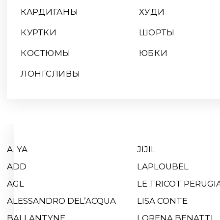
A. YA
JIJIL
ADD
LAPLOUBEL
AGL
LE TRICOT PERUGIA
ALESSANDRO DEL’ACQUA
LISA CONTE
BALLANTYNE
LORENA BENATTI
BIANCA LANCIA
MOT-CLE
BY MALENE BIRGER
NOVE
CANDICE COOPER
P.A.R.O.S.H.
CAPPELLINI
PERTINI
DOROTHEE SCHAMACHER
PESERICO EASY
EGO
RE VERA
EREDA
RHEA COSTA
FABIANA FILIPPI
ROCCO RAGNI
FISICO
SERGIO ROSSI
GRAVITEIGHT
SIMONETTA RAVIZA