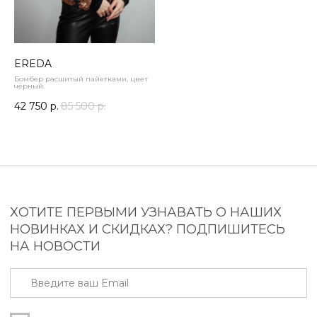
ИП Ларионова Виктория
Владимировна
ИНН 540428691760
EREDA
Бомбер расшитый пайетками, цвет
чёрный.
2023-2026 © paradiso-nsk.ru
42 750
р.
85 500
р.
Разработка сайта – Anna-site.ru