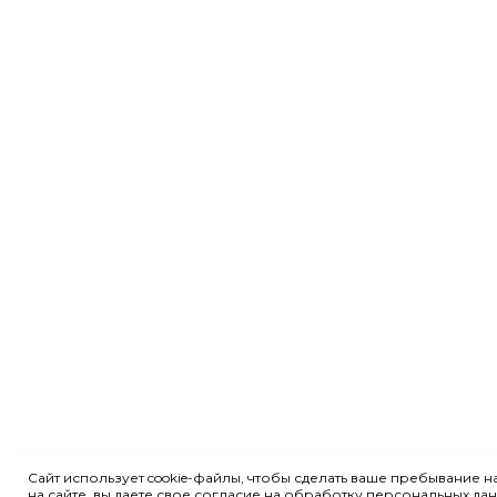
Сайт использует cookie-файлы, чтобы сделать ваше пребывание 
на сайте, вы даете свое
согласие на обработку персональных да