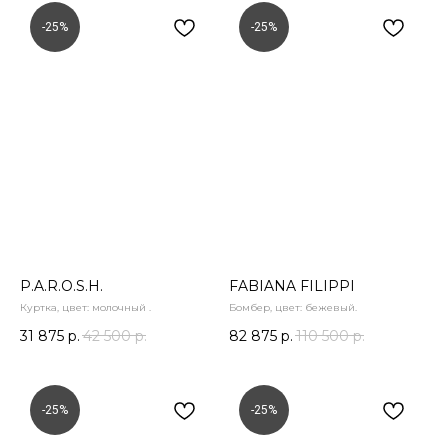
-25%
-25%
P.A.R.O.S.H.
FABIANA FILIPPI
Куртка, цвет: молочный .
Бомбер, цвет: бежевый.
31 875
р.
42 500
р.
82 875
р.
110 500
р.
-25%
-25%