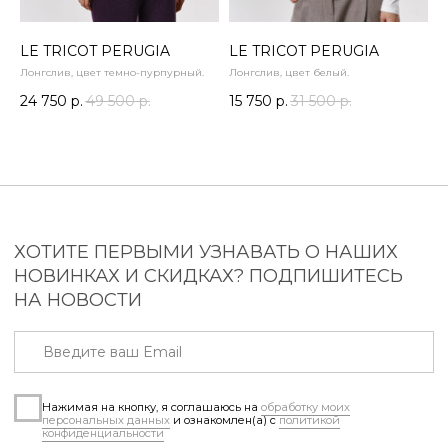
Конфиденциальность
Публичная оферта
LE TRICOT PERUGIA
LE TRICOT PERUGIA
Лонгслив, цвет темно-пурпурный.
Лонгслив, цвет белый.
24 750
р.
49 500
р.
15 750
р.
31 500
р.
ИП Ларионова Виктория
Владимировна
ИНН 540428691760
2023-2026 © paradiso-nsk.ru
Разработка сайта – Anna-site.ru