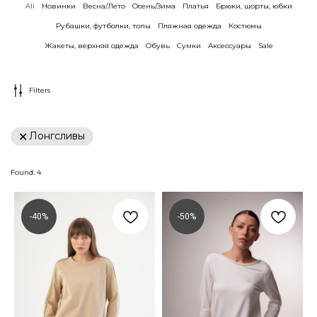
All
Новинки
Весна/Лето
Осень/Зима
Платья
Брюки, шорты, юбки
Рубашки, футболки, топы
Пляжная одежда
Костюмы
Жакеты, верхняя одежда
Обувь
Сумки
Аксессуары
Sale
Filters
Лонгсливы
Found:
4
-40%
-50%
ХОТИТЕ ПЕРВЫМИ УЗНАВАТЬ О НАШИХ
НОВИНКАХ И СКИДКАХ? ПОДПИШИТЕСЬ
НА НОВОСТИ
Нажимая на кнопку, я соглашаюсь на
обработку моих
персональных данных
и ознакомлен(а) с
политикой
конфиденциальности