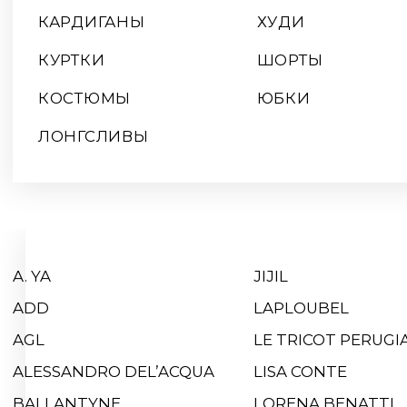
A. YA
JIJIL
ADD
LAPLOUBEL
AGL
LE TRICOT PERUGIA
ALESSANDRO DEL’ACQUA
LISA CONTE
BALLANTYNE
LORENA BENATTI
BIANCA LANCIA
MOT-CLE
BY MALENE BIRGER
NOVE
CANDICE COOPER
P.A.R.O.S.H.
CAPPELLINI
PERTINI
DOROTHEE SCHAMACHER
PESERICO EASY
EGO
RE VERA
EREDA
RHEA COSTA
FABIANA FILIPPI
ROCCO RAGNI
FISICO
SERGIO ROSSI
GRAVITEIGHT
SIMONETTA RAVIZA