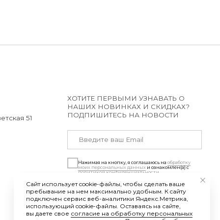
ХОТИТЕ ПЕРВЫМИ УЗНАВАТЬ О
НАШИХ НОВИНКАХ И СКИДКАХ?
ПОДПИШИТЕСЬ НА НОВОСТИ
Нажимая на кнопку, я соглашаюсь на
обработку
моих персональных данных
и ознакомлен(а) с
политикой конфиденциальности
ПОДПИСАТЬСЯ
Разработка сайта – Anna-site.ru
Сайт использует cookie-файлы, чтобы сделать ваше
пребывание на нем максимально удобным. К cайту
подключен сервис веб-аналитики Яндекс.Метрика,
использующий cookie-файлы. Оставаясь на сайте,
вы даете свое
согласие на обработку персональных