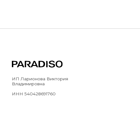
ИП Ларионова Виктория
Владимировна
ИНН 540428691760
2023-2026 © paradiso-nsk.ru