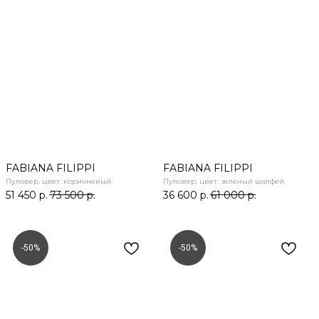
FABIANA FILIPPI
FABIANA FILIPPI
Пуловер, цвет: коричневый.
Пуловер, цвет: зеленый шалфей.
51 450
р.
73 500
р.
36 600
р.
61 000
р.
-50%
-50%