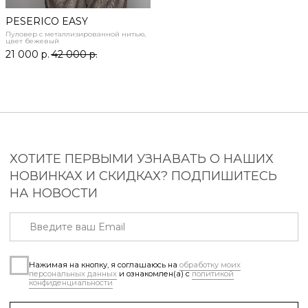
WhatsApp
PESERICO EASY
Instagram
Пуловер с металлизированной нитью,
цвет бежевый
21 000
р.
42 000
р.
КЛИЕНТАМ
Каталог
Таблица размеров
Доставка и оплата
Возврат и обмен
Конфиденциальность
Публичная оферта
ИП Ларионова Виктория
Владимировна
ИНН 540428691760