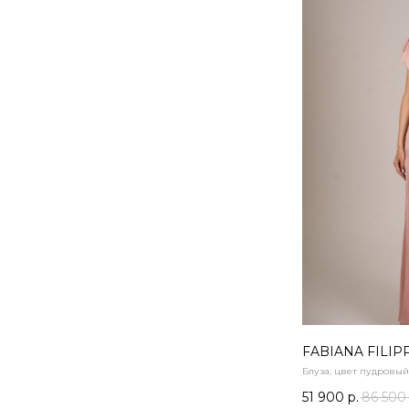
FABIANA FILIP
Блуза, цвет пудровый
51 900
р.
86 500