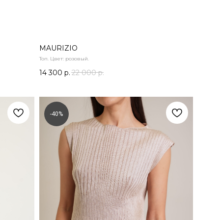
MAURIZIO
Топ. Цвет: розовый.
14 300
р.
22 000
р.
-40%