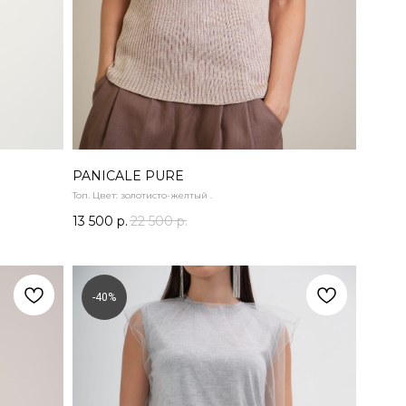
PANICALE PURE
Топ. Цвет: золотисто-желтый .
13 500
р.
22 500
р.
-40%