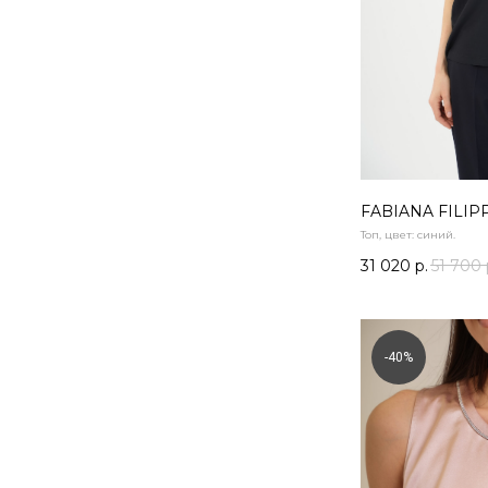
FABIANA FILIP
Топ, цвет: синий.
31 020
р.
51 700
-40%