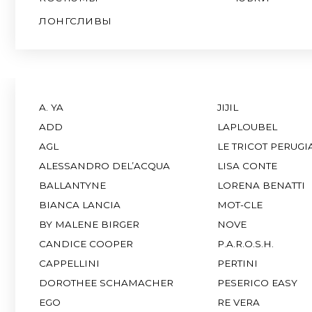
A. YA
JIJIL
ADD
LAPLOUBEL
AGL
LE TRICOT PERUGIA
ALESSANDRO DEL’ACQUA
LISA CONTE
BALLANTYNE
LORENA BENATTI
BIANCA LANCIA
MOT-CLE
BY MALENE BIRGER
NOVE
CANDICE COOPER
P.A.R.O.S.H.
CAPPELLINI
PERTINI
DOROTHEE SCHAMACHER
PESERICO EASY
EGO
RE VERA
EREDA
RHEA COSTA
FABIANA FILIPPI
ROCCO RAGNI
FISICO
SERGIO ROSSI
GRAVITEIGHT
SIMONETTA RAVIZA