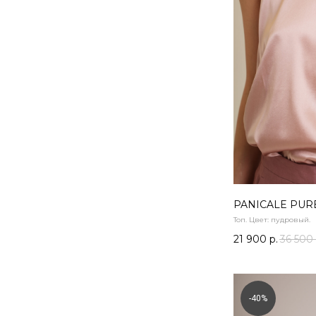
PANICALE PUR
Топ. Цвет: пудровый.
21 900
р.
36 500
-40%