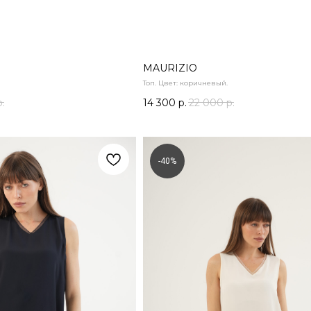
MAURIZIO
Топ. Цвет: коричневый.
р.
14 300
р.
22 000
р.
-40%