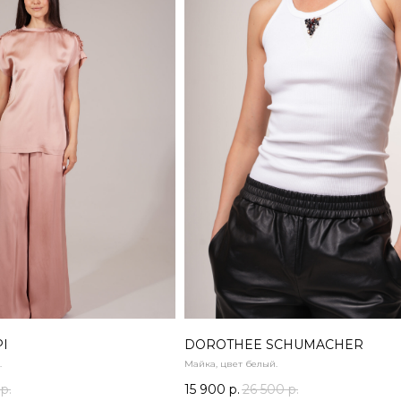
PI
DOROTHEE SCHUMACHER
.
Майка, цвет белый.
р.
15 900
р.
26 500
р.