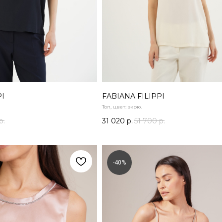
PI
FABIANA FILIPPI
Топ, цвет: экрю.
р.
31 020
р.
51 700
р.
-40%