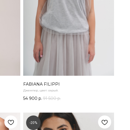
FABIANA FILIPPI
Джемпер, цвет: серый.
54 900
р.
91 500
р.
-20%