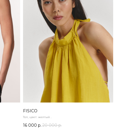
FISICO
Топ, цвет: желтый. .
16 000
р.
20 000
р.