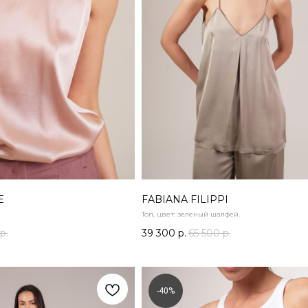
E
FABIANA FILIPPI
Топ, цвет: зеленый шалфей.
р.
39 300
р.
65 500
р.
-40%