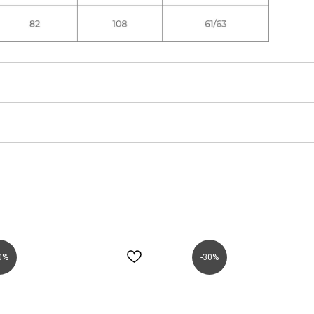
0%
-30%