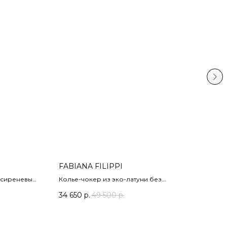
FABIANA FILIPPI
FAB
, сиреневый,
Колье-чокер из эко-латуни без
Серь
содержания никеля, цвет темно-серый.
соде
34 650
р.
49 500
р.
19 2