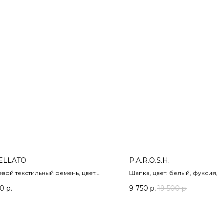
ELLATO
P.A.R.O.S.H.
вой текстильный ремень, цвет:
Шапка, цвет: белый, фуксия
, кэмел, хаки.
серый.
00
р.
9 750
р.
19 500
р.