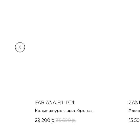
FABIANA FILIPPI
ZAN
Колье-шнурок, цвет: бронза.
Плече
серый
29 200
р.
36 500
р.
13 5