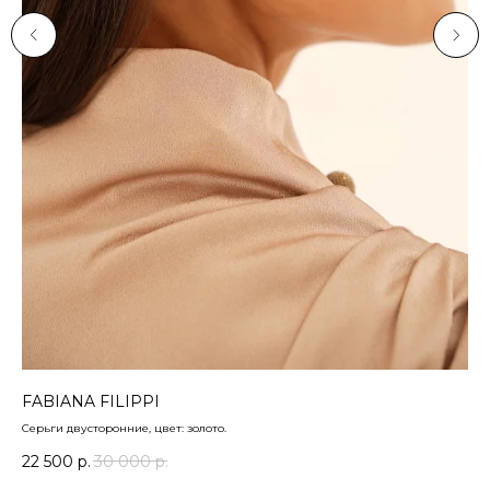
FABIANA FILIPPI
FA
Серьги двусторонние, цвет: золото.
Пер
22 500
р.
30 000
р.
28