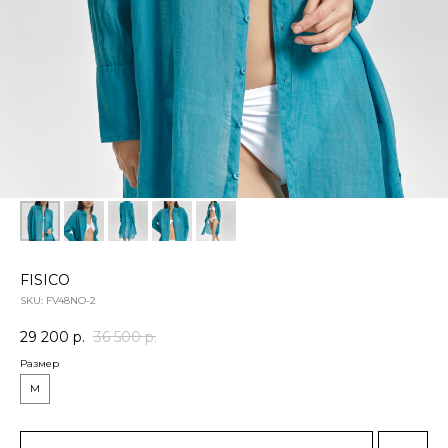
FISICO
SKU:
FV48NO-2
29 200
р.
36 500
р.
Размер
M