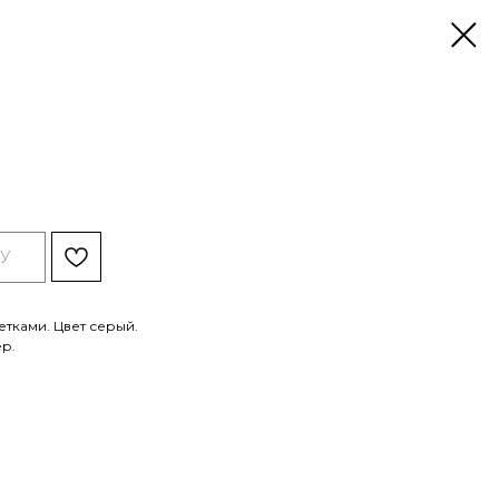
У
етками. Цвет серый.
ер.