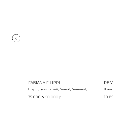
FABIANA FILIPPI
RE 
 цвет
Шарф, цвет серый, белый, бежевый,
Шапка
бордовый.
35 000
р.
50 000
р.
10 8