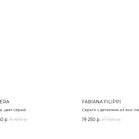
VERA
FABIANA FILIPPI
, цвет серый
Серьги с деталями из эко-ла
содержания никеля, цвет с
50
р.
15 500
р.
19 250
р.
27 500
р.