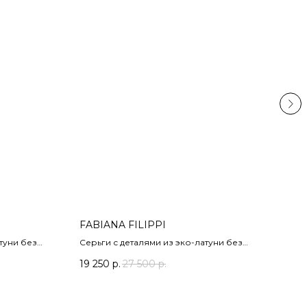
FABIANA FILIPPI
P.A.
туни без
Серьги с деталями из эко-латуни без
Брош
еребро.
содержания никеля, цвет золото.
19 250
р.
27 500
р.
8 0