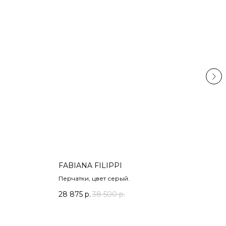
FABIANA FILIPPI
ERE
Перчатки, цвет серый.
Коль
28 875
р.
38 500
р.
11 5