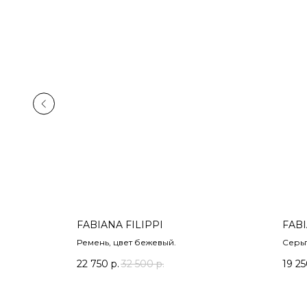
FABIANA FILIPPI
FABI
держания
Ремень, цвет бежевый.
Серьг
содер
22 750
р.
32 500
р.
19 2