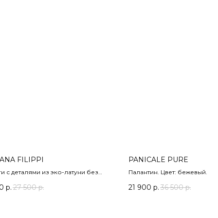
ANA FILIPPI
PANICALE PURE
и с деталями из эко-латуни без
Палантин. Цвет: бежевый.
жания никеля, цвет серебро.
50
р.
27 500
р.
21 900
р.
36 500
р.